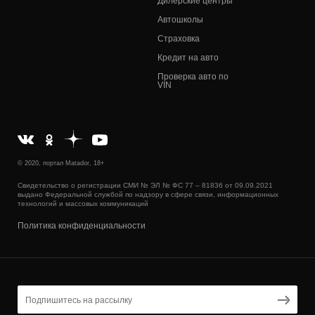
Дилерские центры
Автошколы
Страховка
Кредит на авто
Проверка авто по
VIN
© 2020, портал Matador, 18+
Свидетельство о регистрации СМИ № ЭЛ № ФС 77 – 81836 от 09.09.2021
выдано Федеральной службой по надзору в сфере связи, информационных
технологий и массовых коммуникаций
Политика конфиденциальности