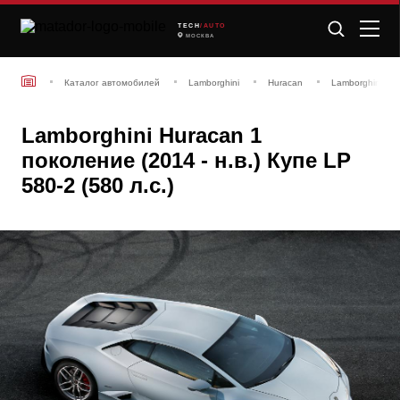
TECH
/AUTO
МОСКВА
Каталог автомобилей
Lamborghini
Huracan
Lamborghini Hur
Lamborghini Huracan 1
поколение (2014 - н.в.) Купе LP
580-2 (580 л.с.)