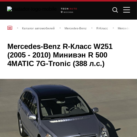
TECH
/AUTO
МОСКВА
Каталог автомобилей
Mercedes-Benz
R-Класс
Mercedes-Be
Mercedes-Benz R-Класс W251
(2005 - 2010) Минивэн R 500
4MATIC 7G-Tronic (388 л.с.)