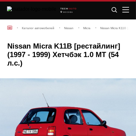
TECH
/AUTO
МОСКВА
Каталог автомобилей
Nissan
Micra
Nissan Micra K11B [рест
Nissan Micra K11B [рестайлинг]
(1997 - 1999) Хетчбэк 1.0 MT (54
л.с.)