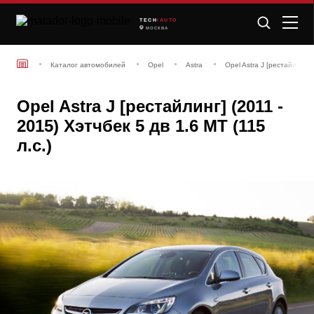
TECH
/AUTO
МОСКВА
Каталог автомобилей
Opel
Astra
Opel Astra J [рестайлинг] 
Opel Astra J [рестайлинг] (2011 -
2015) Хэтчбек 5 дв 1.6 MT (115
л.с.)