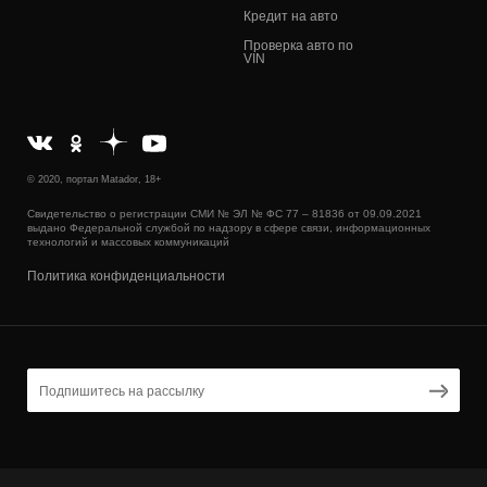
Кредит на авто
Проверка авто по
VIN
© 2020, портал Matador, 18+
Свидетельство о регистрации СМИ № ЭЛ № ФС 77 – 81836 от 09.09.2021
выдано Федеральной службой по надзору в сфере связи, информационных
технологий и массовых коммуникаций
Политика конфиденциальности