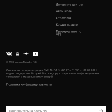
Дилерские центры
Автошколы
Страховка
Кредит на авто
Проверка авто по
VIN
© 2020, портал Matador, 18+
Свидетельство о регистрации СМИ № ЭЛ № ФС 77 – 81836 от 09.09.2021
выдано Федеральной службой по надзору в сфере связи, информационных
технологий и массовых коммуникаций
Политика конфиденциальности