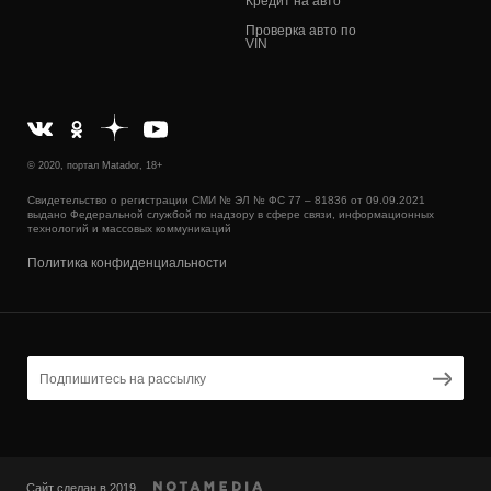
Кредит на авто
Проверка авто по
VIN
© 2020, портал Matador, 18+
Свидетельство о регистрации СМИ № ЭЛ № ФС 77 – 81836 от 09.09.2021
выдано Федеральной службой по надзору в сфере связи, информационных
технологий и массовых коммуникаций
Политика конфиденциальности
Сайт сделан в 2019