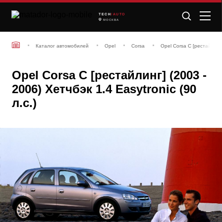
TECH
/AUTO
МОСКВА
Каталог автомобилей
Opel
Corsa
Opel Corsa C [рестайлинг
Opel Corsa C [рестайлинг] (2003 -
2006) Хетчбэк 1.4 Easytroniс (90
л.с.)