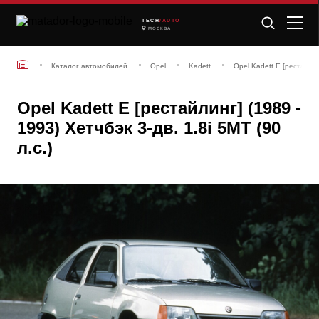
TECH
/AUTO
МОСКВА
Каталог автомобилей
Opel
Kadett
Opel Kadett E [рестайлин
Opel Kadett E [рестайлинг] (1989 -
1993) Хетчбэк 3-дв. 1.8i 5MT (90
л.с.)