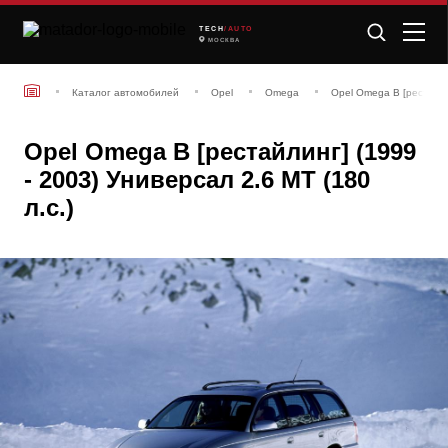
TECH
/AUTO
МОСКВА
Каталог автомобилей
Opel
Omega
Opel Omega B [рестайли
Opel Omega B [рестайлинг] (1999
- 2003) Универсал 2.6 MT (180
л.с.)