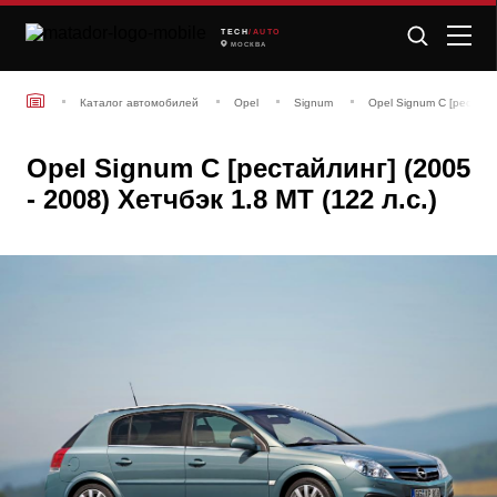
TECH
/AUTO
МОСКВА
Каталог автомобилей
Opel
Signum
Opel Signum C [рестайли
Opel Signum C [рестайлинг] (2005
- 2008) Хетчбэк 1.8 MT (122 л.с.)