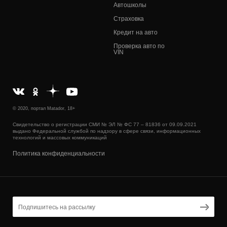
Автошколы
Страховка
Кредит на авто
Проверка авто по
VIN
© 2020, портал Matador, 18+
Свидетельство о регистрации СМИ № ЭЛ № ФС 77 – 81836 от 09.09.2021
выдано Федеральной службой по надзору в сфере связи, информационных
технологий и массовых коммуникаций
Политика конфиденциальности