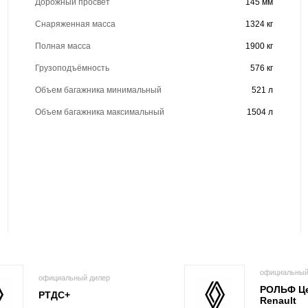
Дорожный просвет
145 мм
Снаряженная масса
1324 кг
Полная масса
1900 кг
Грузоподъёмность
576 кг
Объем багажника минимальный
521 л
Объем багажника максимальный
1504 л
официальный
официальный дилер
РОЛЬФ Ц
РТДС+
Renault