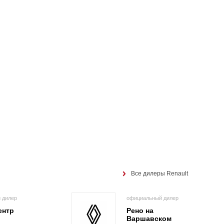
Все дилеры Renault
 дилер
официальный дилер
ентр
Рено на
Варшавском