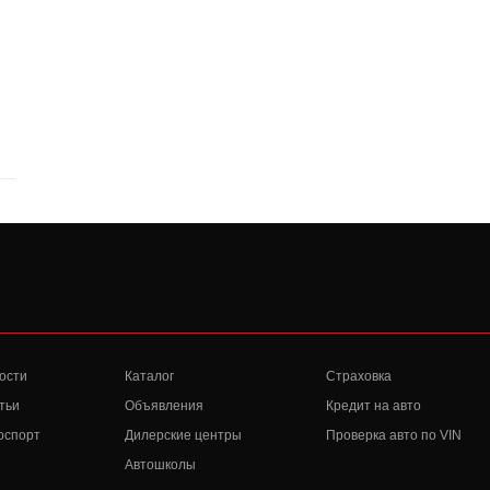
ости
Каталог
Страховка
тьи
Объявления
Кредит на авто
оспорт
Дилерские центры
Проверка авто по VIN
Автошколы