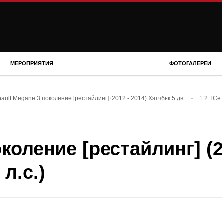
МЕРОПРИЯТИЯ
ФОТОГАЛЕРЕИ
ault Megane 3 поколение [рестайлинг] (2012 - 2014) Хэтчбек 5 дв
1.2 TCe 
коление [рестайлинг] (2
 л.с.)