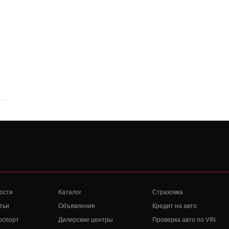
ости
Каталог
Страховка
тьи
Объявления
Кредит на авто
оспорт
Дилерские центры
Проверка авто по VIN