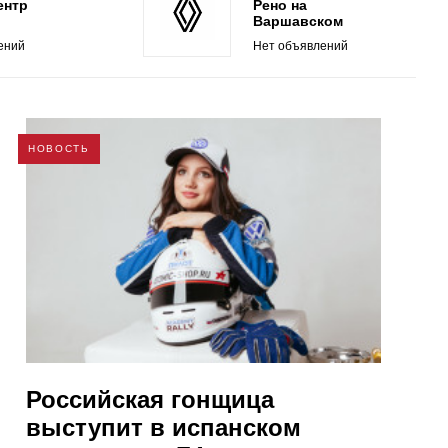
ентр
Рено на
Варшавском
ений
Нет объявлений
НОВОСТЬ
Российская гонщица
выступит в испанском