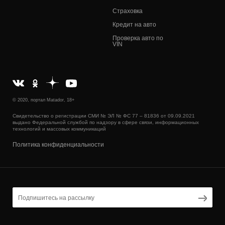
Страховка
Кредит на авто
Проверка авто по
VIN
© 2020, портал Matador, 18+
Свидетельство о регистрации СМИ № ЭЛ № ФС 77 – 81836 от 09.09.2021
выдано Федеральной службой по надзору в сфере связи, информационных
технологий и массовых коммуникаций
Политика конфиденциальности