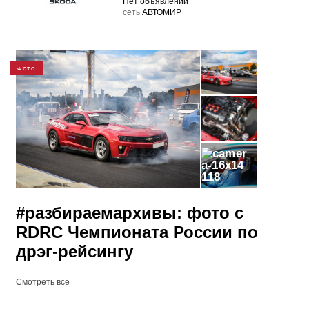
Нет объявлений
cеть
АВТОМИР
ФОТО
118
#разбираемархивы: фото с
RDRC Чемпионата России по
дрэг-рейсингу
Смотреть все