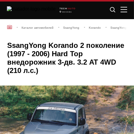
TECH
/AUTO
МОСКВА
Каталог автомобилей
SsangYong
Korando
SsangYong Koran
SsangYong Korando 2 поколение
(1997 - 2006) Hard Top
внедорожник 3-дв. 3.2 AT 4WD
(210 л.с.)