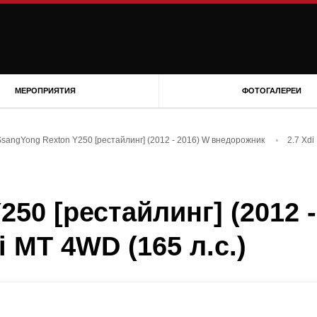
МЕРОПРИЯТИЯ
ФОТОГАЛЕРЕИ
SsangYong Rexton Y250 [рестайлинг] (2012 - 2016) W внедорожник
2.7 Xdi
50 [рестайлинг] (2012 -
 MT 4WD (165 л.с.)