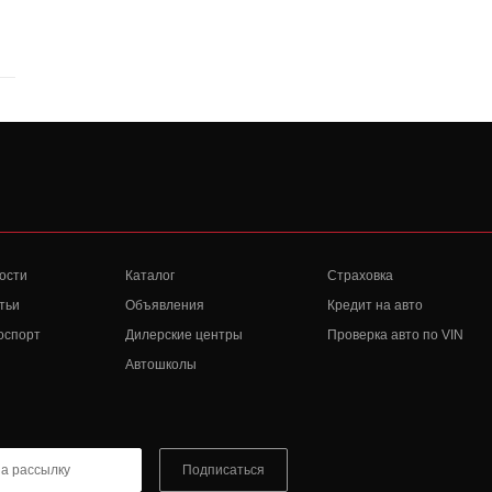
ости
Каталог
Страховка
тьи
Объявления
Кредит на авто
оспорт
Дилерские центры
Проверка авто по VIN
Автошколы
Подписаться