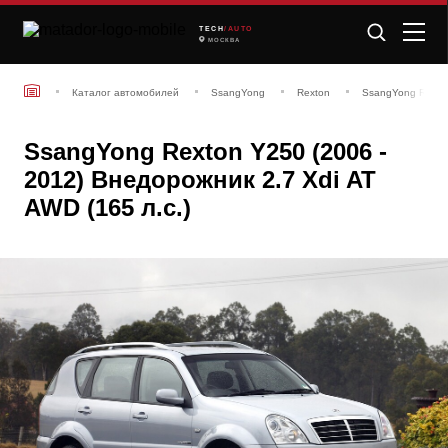
TECH
/AUTO
МОСКВА
Каталог автомобилей
SsangYong
Rexton
SsangYong Rexto
SsangYong Rexton Y250 (2006 -
2012) Внедорожник 2.7 Xdi AT
AWD (165 л.с.)