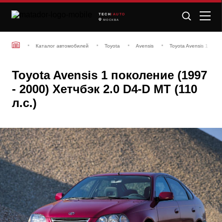
TECH
/AUTO
МОСКВА
Каталог автомобилей
Toyota
Avensis
Toyota Avensis 1 поко
Toyota Avensis 1 поколение (1997
- 2000) Хетчбэк 2.0 D4-D MT (110
л.с.)