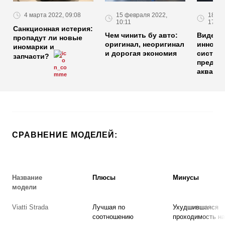
15 февраля 2022,
18 фе
4 марта 2022, 09:08
10:11
17:31
Санкционная истерия:
Чем чинить бу авто:
Видео: 
пропадут ли новые
оригинал, неоригинал
иннова
иномарки и
и дорогая экономия
систем
запчасти?
1
предот
аквапл
СРАВНЕНИЕ МОДЕЛЕЙ:
Название
Плюсы
Минусы
модели
Viatti Strada
Лучшая по
Ухудшившаяся
соотношению
проходимость на