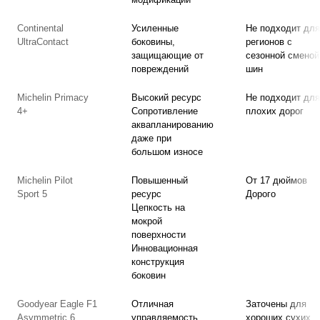
Continental
Усиленные
Не подходит для
UltraContact
боковины,
регионов с
защищающие от
сезонной сменой
повреждений
шин
Michelin Primacy
Высокий ресурс
Не подходит для
4+
Сопротивление
плохих дорог
аквапланированию
даже при
большом износе
Michelin Pilot
Повышенный
От 17 дюймов
Sport 5
ресурс
Дорого
Цепкость на
мокрой
поверхности
Инновационная
конструкция
боковин
Goodyear Eagle F1
Отличная
Заточены для
Asymmetric 6
управляемость
хороших сухих