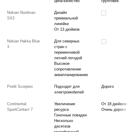
цена-качество
грунтовке
Nokian Nordman
Дизайн
SX3
премиальной
линейки
От 13 дюймов
Nokian Hakka Blue
Для северных
3
стран с
переменчивой
летней погодой
Высокое
сопротивление
аквапланированию
Pirelli Scorpion
Подходит для
Дорого
электромобилей
Continental
Увеличение
От 18 дюймов
SportContact 7
ресурса
Очень дорого
Гоночные повадки
Несколько
десятков
модификаций