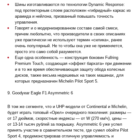
Шины изготавливаются по технологии Dynamic Response:
под протекторным слоем расположен «гибридный» каркас из
арамида и нейлона, призванный повышать точность
управления.
Говорят и о модернизированном составе самой смеси,
причем любопытно, что производители в своих описаниях
уже практически не используют термин «силика», ранее
очень популярный. Не то чтобы она уже не применяется,
просто это само собой разумеется.
Еще одна особенность — конструкция боковин Fullring
Premium Touch, создающая «эффект бархата» при движении
и в то же время обеспечивающая защиту обода колесных
дисков, также весьма недешевых на таких машинах, для
которых предназначен Michelin Pilot Sport 5.
9. Goodyear Eagle F1 Asymmetric 6
В том же сегменте, что и UHP-модели от Continental и Michelin,
будет играть топовый «Орел» очередного поколения: размеры —
от
17 дюймов
, скоростные индексы — от W (
270 км/ч
), цены —
от 13-14 тысяч рублей за покрышку. Asymmetric 6 уже успел
принять участие в сравнительном тесте, где сумел обойти Pilot
Sport 4, продемонстрировав отличную управляемость и