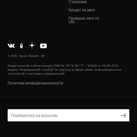
Страховка
Кредит на авто
Проверка авто по
VIN
© 2020, портал Matador, 18+
Свидетельство о регистрации СМИ № ЭЛ № ФС 77 – 81836 от 09.09.2021
выдано Федеральной службой по надзору в сфере связи, информационных
технологий и массовых коммуникаций
Политика конфиденциальности