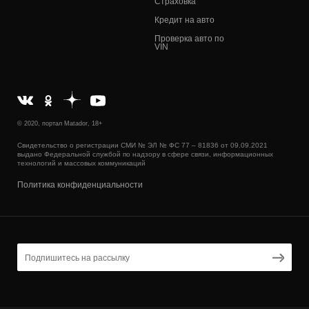
Страховка
Кредит на авто
Проверка авто по
VIN
© 2020, портал Matador, 18+
Свидетельство о регистрации СМИ № ЭЛ № ФС 77 – 81836 от 09.09.2021
выдано Федеральной службой по надзору в сфере связи, информационных
технологий и массовых коммуникаций
Политика конфиденциальности