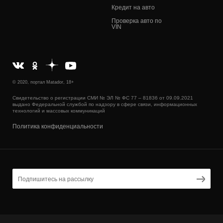
Кредит на авто
Проверка авто по
VIN
© 2020, портал Matador, 18+
Свидетельство о регистрации СМИ № ЭЛ № ФС 77 – 81836 от 09.09.2021
выдано Федеральной службой по надзору в сфере связи, информационных
технологий и массовых коммуникаций
Политика конфиденциальности