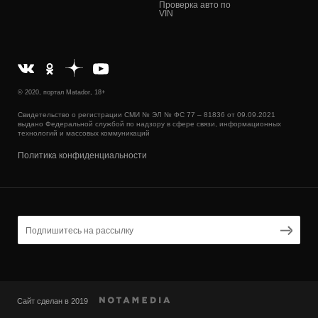
Проверка авто по
VIN
© 2020, портал Matador, 18+
Свидетельство о регистрации СМИ № ЭЛ № ФС 77 – 81836 от 09.09.2021
выдано Федеральной службой по надзору в сфере связи, информационных
технологий и массовых коммуникаций
Политика конфиденциальности
Сайт сделан в 2019