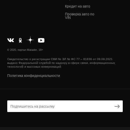
Кредит на авто
Проверка авто по
VIN
© 2020, портал Matador, 18+
Свидетельство о регистрации СМИ № ЭЛ № ФС 77 – 81836 от 09.09.2021
выдано Федеральной службой по надзору в сфере связи, информационных
технологий и массовых коммуникаций
Политика конфиденциальности