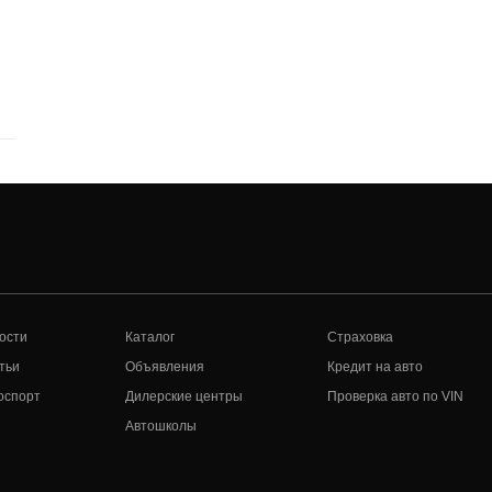
ости
Каталог
Страховка
тьи
Объявления
Кредит на авто
оспорт
Дилерские центры
Проверка авто по VIN
Автошколы