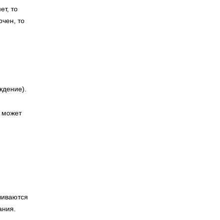
ет, то
чен, то
ждение).
о может
ливаются
ания.