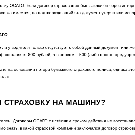
ховку ОСАГО. Если договор страхования был заключён через интерн
ховка имеется, но подтверждающий это документ утерян или испор
САГО
 ли у водителя только отсутствует с собой данный документ или же
ф составляет 800 рублей, а в первом – 500 (либо просто предупре
ате на основании потери бумажного страхового полиса, однако эт
плат.
Л СТРАХОВКУ НА МАШИНУ?
телен. Договоры ОСАГО с истёкшим сроком действия не восстанав
имо знать, в какой страховой компании заключался договор страхов