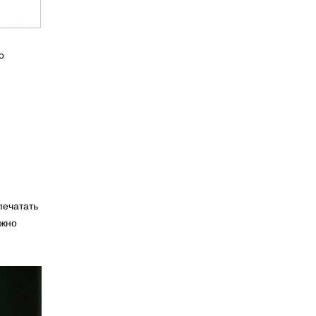
о
печатать
ожно