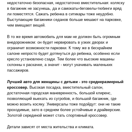
недостаточно безопасная, недостаточно вместительная: коляску
в багажник не засунешь, да и самокаты-беговелы-тюбинги вряд
ли поместятся. Сажать ребенка в ситикары тоже неудобно.
Выступающие багажники седанов больше мешают на парковке,
чем вмещают вещей.
В то же время автомобиль для мам не должен быть огромным
внедорожником: он будет нервировать в узких дворах и
ограничит возможности парковки. К тому же в бескрайнем
салоне непросто будет дотянуться до ребенка, особенно если
кресло установлено сзади. Тем более что высокие машины
склонны к раскачке, а значит - могут укачивать маленьких
пассажиров.
Лучший авто для женщины с детьми - это среднеразмерный
кроссовер.
Высокая посадка, вместительный салон,
достаточная городская маневренность, большой клиренс,
позволяющий выехать из сугробов, и большой багажник, где
можно возить косяку. Универсалы тоже подойдут: они не такие
проходимые, зато в среднем более устойчивые и драйверские.
Золотой серединой может стать спортивный кроссовер.
Детали зависят от места жительства и климата.