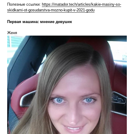
Полезные ссылки:
https://matador.tech/articles/kakie-masiny-so-
skidkami-ot-gosudarstva-mozno-kupit-v-2021-godu
Первая машина: мнение девушек
Женя