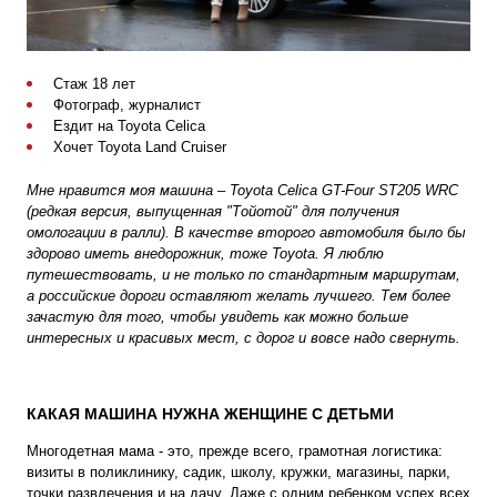
Стаж 18 лет
Фотограф, журналист
Ездит на Toyota Celica
Хочет Toyota Land Cruiser
Мне нравится моя машина – Toyota Celica GT-Four ST205 WRC
(редкая версия, выпущенная "Тойотой" для получения
омологации в ралли). В качестве второго автомобиля было бы
здорово иметь внедорожник, тоже Toyota. Я люблю
путешествовать, и не только по стандартным маршрутам,
а российские дороги оставляют желать лучшего. Тем более
зачастую для того, чтобы увидеть как можно больше
интересных и красивых мест, с дорог и вовсе надо свернуть.
КАКАЯ МАШИНА НУЖНА ЖЕНЩИНЕ С ДЕТЬМИ
Многодетная мама - это, прежде всего, грамотная логистика:
визиты в поликлинику, садик, школу, кружки, магазины, парки,
точки развлечения и на дачу. Даже с одним ребенком успех всех