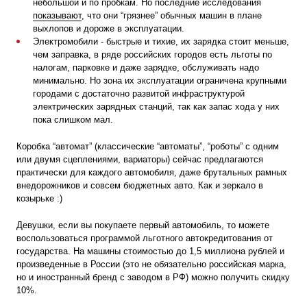
небольшой и по пробкам. Но последние исследования
показывают
, что они “грязнее” обычных машин в плане
выхлопов и дороже в эксплуатации.
Электромобили - быстрые и тихие, их зарядка стоит меньше,
чем заправка, в ряде российских городов есть льготы по
налогам, парковке и даже зарядке, обслуживать надо
минимально. Но зона их эксплуатации ограничена крупными
городами с достаточно развитой инфраструктурой
электрических зарядных станций, так как запас хода у них
пока слишком мал.
Коробка “автомат” (классические “автоматы”, “роботы” с одним
или двумя сцеплениями, вариаторы) сейчас предлагаются
практически для каждого автомобиля, даже брутальных рамных
внедорожников и совсем бюджетных авто. Как и зеркало в
козырьке :)
Девушки, если вы покупаете первый автомобиль, то можете
воспользоваться программой льготного автокредитования от
государства. На машины стоимостью до 1,5 миллиона рублей и
произведенные в России (это не обязательно российская марка,
но и иностранный бренд с заводом в РФ) можно получить скидку
10%.