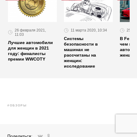
26 февраля 2021,
11 марта 2020, 10:34
25 де
11:03
Системы
В Ferra
Лучшие автомобили
безопасности в
чем пл
для женщин в 2021
машинах не
автомо
году: финалисты
рассчитаны на
женщин
премии WWCOTY
женщин:
исследование
#ОБЗОРЫ
Поделиться:
ВКонтакте